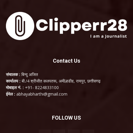
Contact Us
संचालक :
बिन्दु अजित
कार्यालय :
बी./4 श्रीजीत कलपतरू, अमील्हडीह, रायपुर, छत्तीसगढ़
मोबाइल नं. :
+91- 8224833100
ईमेल :
abhayabharthi@gmail.com
FOLLOW US