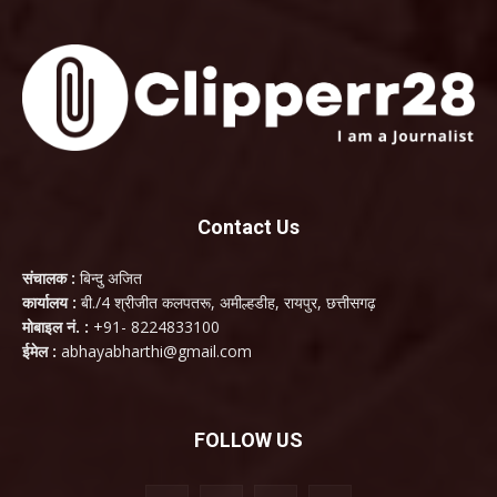
Contact Us
संचालक :
बिन्दु अजित
कार्यालय :
बी./4 श्रीजीत कलपतरू, अमील्हडीह, रायपुर, छत्तीसगढ़
मोबाइल नं. :
+91- 8224833100
ईमेल :
abhayabharthi@gmail.com
FOLLOW US