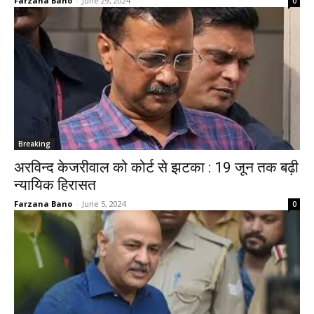
Farzana Bano
-
June 29, 2024
0
Breaking
अरविन्द केजरीवाल को कोर्ट से झटका : 19 जून तक बढ़ी
न्यायिक हिरासत
Farzana Bano
-
June 5, 2024
0