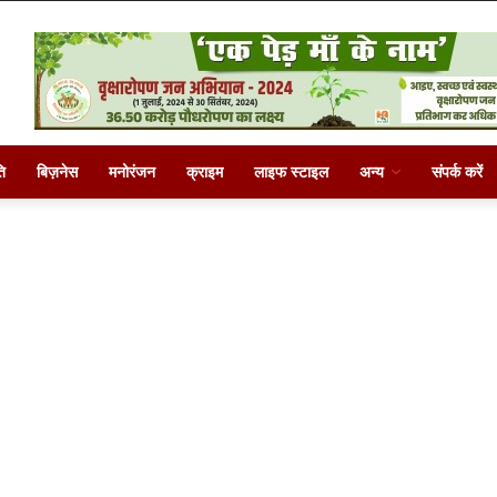
ि
बिज़नेस
मनोरंजन
क्राइम
लाइफ स्टाइल
अन्य
संपर्क करें