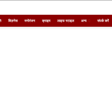
ि
बिज़नेस
मनोरंजन
क्राइम
लाइफ स्टाइल
अन्य
संपर्क करें