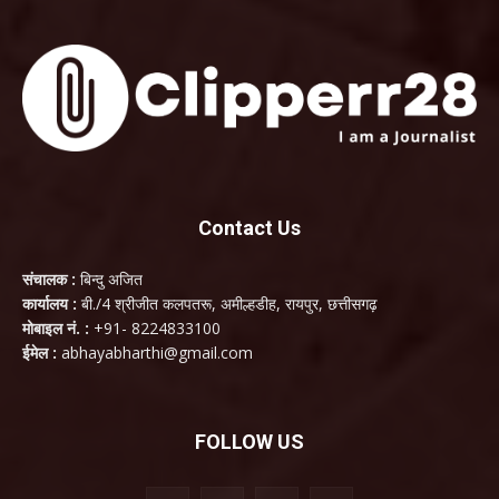
Contact Us
संचालक :
बिन्दु अजित
कार्यालय :
बी./4 श्रीजीत कलपतरू, अमील्हडीह, रायपुर, छत्तीसगढ़
मोबाइल नं. :
+91- 8224833100
ईमेल :
abhayabharthi@gmail.com
FOLLOW US