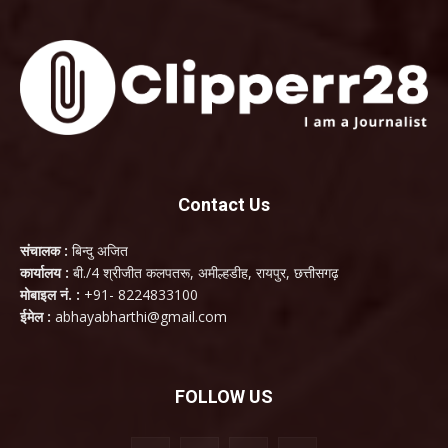
Contact Us
संचालक :
बिन्दु अजित
कार्यालय :
बी./4 श्रीजीत कलपतरू, अमील्हडीह, रायपुर, छत्तीसगढ़
मोबाइल नं. :
+91- 8224833100
ईमेल :
abhayabharthi@gmail.com
FOLLOW US