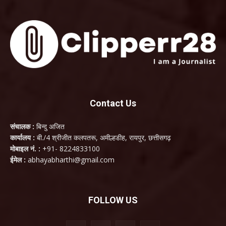
Contact Us
संचालक :
बिन्दु अजित
कार्यालय :
बी./4 श्रीजीत कलपतरू, अमील्हडीह, रायपुर, छत्तीसगढ़
मोबाइल नं. :
+91- 8224833100
ईमेल :
abhayabharthi@gmail.com
FOLLOW US