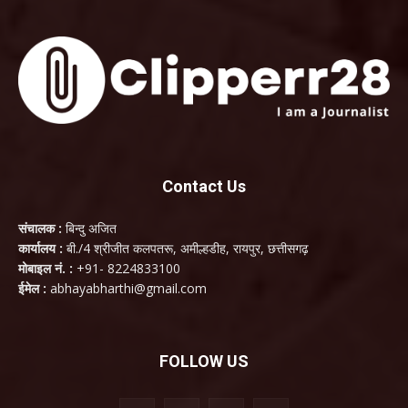
Contact Us
संचालक :
बिन्दु अजित
कार्यालय :
बी./4 श्रीजीत कलपतरू, अमील्हडीह, रायपुर, छत्तीसगढ़
मोबाइल नं. :
+91- 8224833100
ईमेल :
abhayabharthi@gmail.com
FOLLOW US