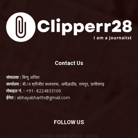
Contact Us
संचालक :
बिन्दु अजित
कार्यालय :
बी./4 श्रीजीत कलपतरू, अमील्हडीह, रायपुर, छत्तीसगढ़
मोबाइल नं. :
+91- 8224833100
ईमेल :
abhayabharthi@gmail.com
FOLLOW US