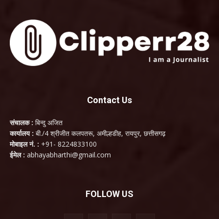
Contact Us
संचालक :
बिन्दु अजित
कार्यालय :
बी./4 श्रीजीत कलपतरू, अमील्हडीह, रायपुर, छत्तीसगढ़
मोबाइल नं. :
+91- 8224833100
ईमेल :
abhayabharthi@gmail.com
FOLLOW US