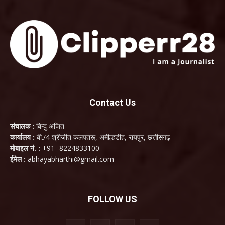
Contact Us
संचालक :
बिन्दु अजित
कार्यालय :
बी./4 श्रीजीत कलपतरू, अमील्हडीह, रायपुर, छत्तीसगढ़
मोबाइल नं. :
+91- 8224833100
ईमेल :
abhayabharthi@gmail.com
FOLLOW US