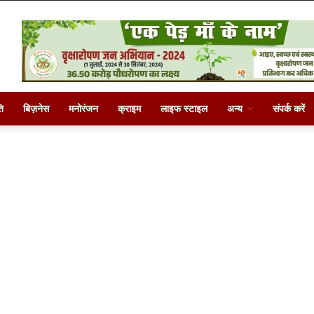
ि
बिज़नेस
मनोरंजन
क्राइम
लाइफ स्टाइल
अन्य
संपर्क करें