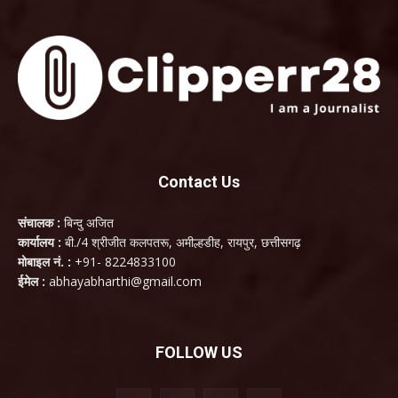
Contact Us
संचालक :
बिन्दु अजित
कार्यालय :
बी./4 श्रीजीत कलपतरू, अमील्हडीह, रायपुर, छत्तीसगढ़
मोबाइल नं. :
+91- 8224833100
ईमेल :
abhayabharthi@gmail.com
FOLLOW US