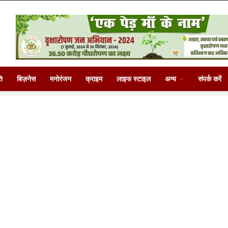
ि
बिज़नेस
मनोरंजन
क्राइम
लाइफ स्टाइल
अन्य
संपर्क करें