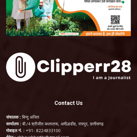
Contact Us
संचालक :
बिन्दु अजित
कार्यालय :
बी./4 श्रीजीत कलपतरू, अमील्हडीह, रायपुर, छत्तीसगढ़
मोबाइल नं. :
+91- 8224833100