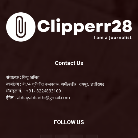
Contact Us
संचालक :
बिन्दु अजित
कार्यालय :
बी./4 श्रीजीत कलपतरू, अमील्हडीह, रायपुर, छत्तीसगढ़
मोबाइल नं. :
+91- 8224833100
ईमेल :
abhayabharthi@gmail.com
FOLLOW US