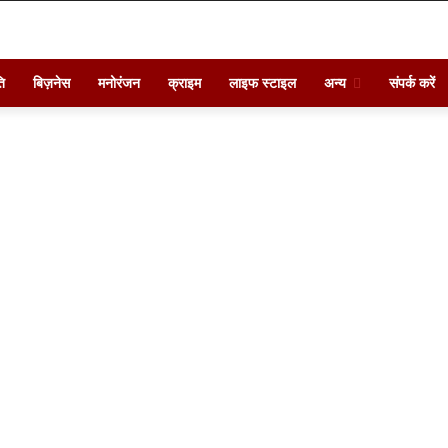
ि
बिज़नेस
मनोरंजन
क्राइम
लाइफ स्टाइल
अन्य
संपर्क करें