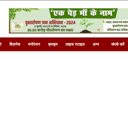
ि
बिज़नेस
मनोरंजन
क्राइम
लाइफ स्टाइल
अन्य
संपर्क करें