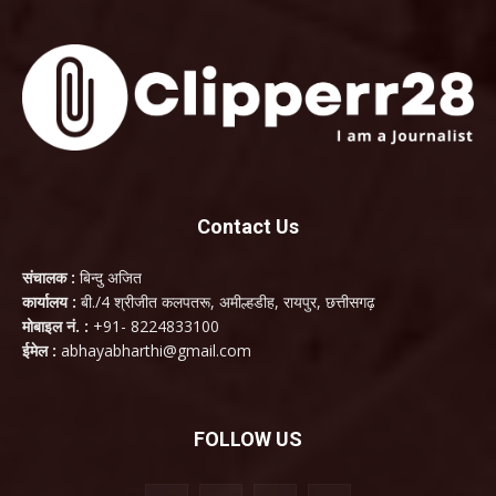
Contact Us
संचालक :
बिन्दु अजित
कार्यालय :
बी./4 श्रीजीत कलपतरू, अमील्हडीह, रायपुर, छत्तीसगढ़
मोबाइल नं. :
+91- 8224833100
ईमेल :
abhayabharthi@gmail.com
FOLLOW US