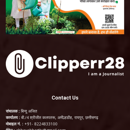
Contact Us
संचालक :
बिन्दु अजित
कार्यालय :
बी./4 श्रीजीत कलपतरू, अमील्हडीह, रायपुर, छत्तीसगढ़
मोबाइल नं. :
+91- 8224833100