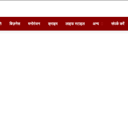
ि
बिज़नेस
मनोरंजन
क्राइम
लाइफ स्टाइल
अन्य
संपर्क करें