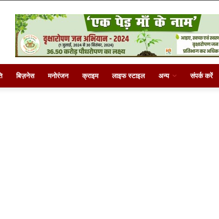
ि
बिज़नेस
मनोरंजन
क्राइम
लाइफ स्टाइल
अन्य
संपर्क करें