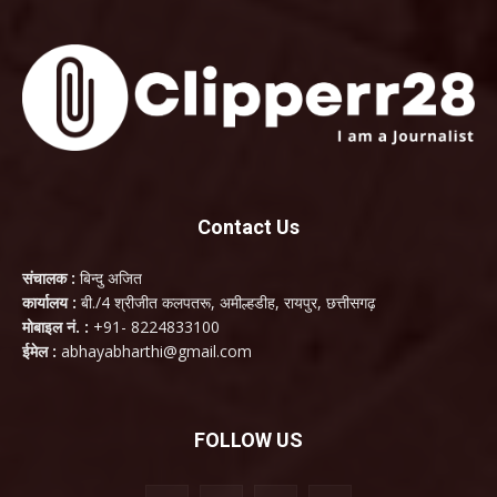
Contact Us
संचालक :
बिन्दु अजित
कार्यालय :
बी./4 श्रीजीत कलपतरू, अमील्हडीह, रायपुर, छत्तीसगढ़
मोबाइल नं. :
+91- 8224833100
ईमेल :
abhayabharthi@gmail.com
FOLLOW US