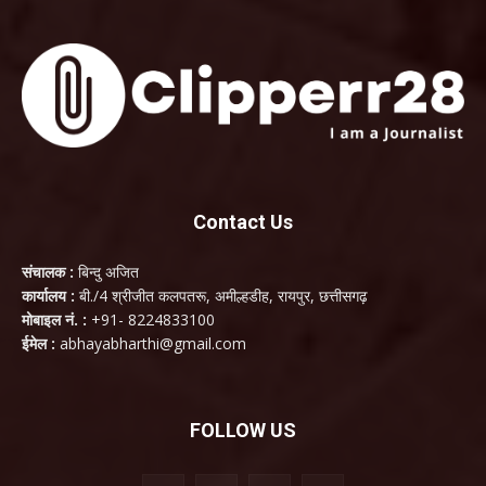
Contact Us
संचालक :
बिन्दु अजित
कार्यालय :
बी./4 श्रीजीत कलपतरू, अमील्हडीह, रायपुर, छत्तीसगढ़
मोबाइल नं. :
+91- 8224833100
ईमेल :
abhayabharthi@gmail.com
FOLLOW US