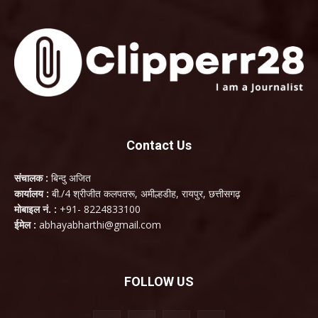
Contact Us
संचालक :
बिन्दु अजित
कार्यालय :
बी./4 श्रीजीत कलपतरू, अमील्हडीह, रायपुर, छत्तीसगढ़
मोबाइल नं. :
+91- 8224833100
ईमेल :
abhayabharthi@gmail.com
FOLLOW US