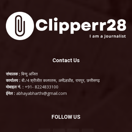
Contact Us
संचालक :
बिन्दु अजित
कार्यालय :
बी./4 श्रीजीत कलपतरू, अमील्हडीह, रायपुर, छत्तीसगढ़
मोबाइल नं. :
+91- 8224833100
ईमेल :
abhayabharthi@gmail.com
FOLLOW US