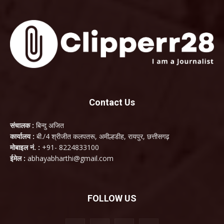
Contact Us
संचालक :
बिन्दु अजित
कार्यालय :
बी./4 श्रीजीत कलपतरू, अमील्हडीह, रायपुर, छत्तीसगढ़
मोबाइल नं. :
+91- 8224833100
ईमेल :
abhayabharthi@gmail.com
FOLLOW US