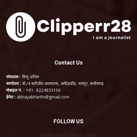
Contact Us
संचालक :
बिन्दु अजित
कार्यालय :
बी./4 श्रीजीत कलपतरू, अमील्हडीह, रायपुर, छत्तीसगढ़
मोबाइल नं. :
+91- 8224833100
ईमेल :
abhayabharthi@gmail.com
FOLLOW US