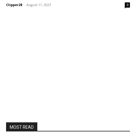
Clipper28
-
August 11, 2023
0
MOST READ