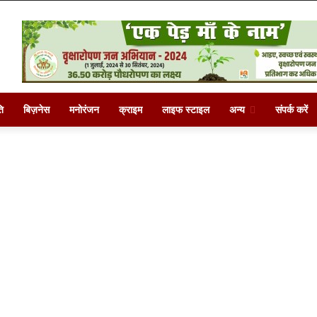
ि
बिज़नेस
मनोरंजन
क्राइम
लाइफ स्टाइल
अन्य
संपर्क करें