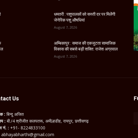
ी
धमतरी : पशुपालकों को सस्ती दर पर मिलेंगी
जेनेरिक पशु औषधियां
August 7, 2026
क
अम्बिकापुर : समाज की एकजुटता सामाजिक
ाल
विकास की सबसे बड़ी शक्ति: राजेश अग्रवाल
August 7, 2026
tact Us
F
लक :
बिन्दु अजित
ालय :
बी./4 श्रीजीत कलपतरू, अमील्हडीह, रायपुर, छत्तीसगढ़
ल नं. :
+91- 8224833100
:
abhayabharthi@gmail.com