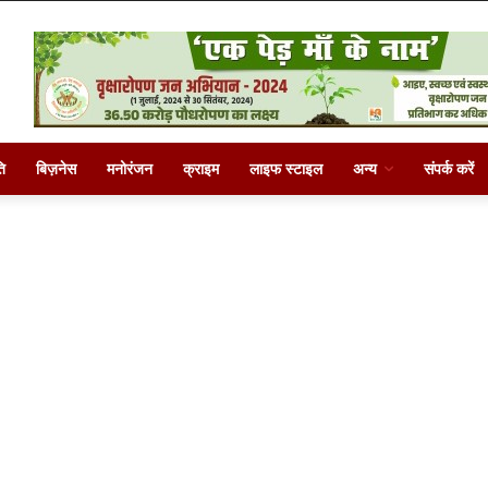
ि
बिज़नेस
मनोरंजन
क्राइम
लाइफ स्टाइल
अन्य
संपर्क करें