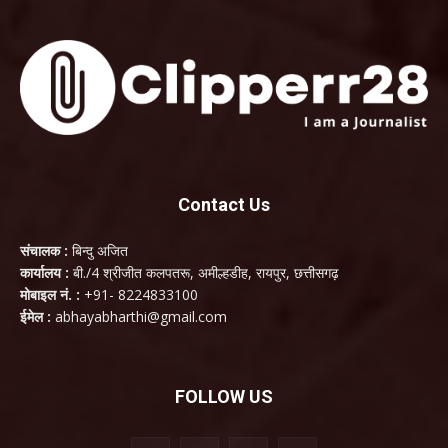
Contact Us
संचालक :
बिन्दु अजित
कार्यालय :
बी./4 श्रीजीत कलपतरू, अमील्हडीह, रायपुर, छत्तीसगढ़
मोबाइल नं. :
+91- 8224833100
ईमेल :
abhayabharthi@gmail.com
FOLLOW US