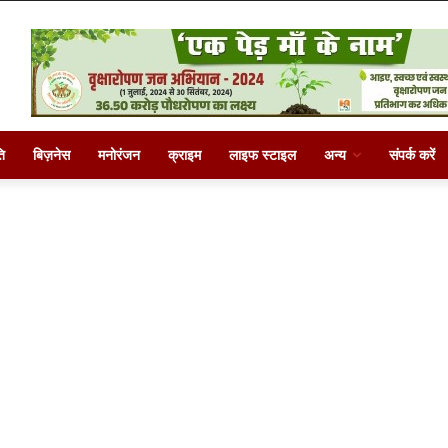
ि
बिज़नेस
मनोरंजन
क्राइम
लाइफ स्टाइल
अन्य
संपर्क करें