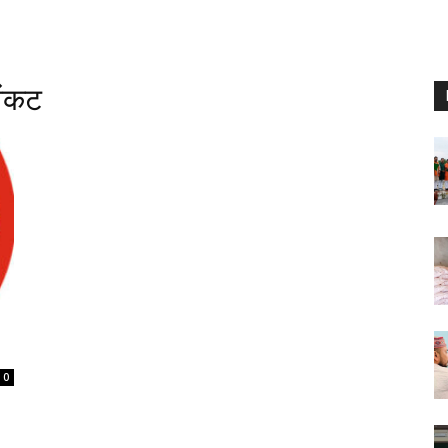
ेंकट
0