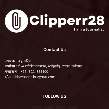
Contact Us
संचालक :
बिन्दु अजित
कार्यालय :
बी./4 श्रीजीत कलपतरू, अमील्हडीह, रायपुर, छत्तीसगढ़
मोबाइल नं. :
+91- 8224833100
ईमेल :
abhayabharthi@gmail.com
FOLLOW US