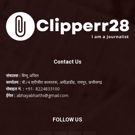
Contact Us
संचालक :
बिन्दु अजित
कार्यालय :
बी./4 श्रीजीत कलपतरू, अमील्हडीह, रायपुर, छत्तीसगढ़
मोबाइल नं. :
+91- 8224833100
ईमेल :
abhayabharthi@gmail.com
FOLLOW US