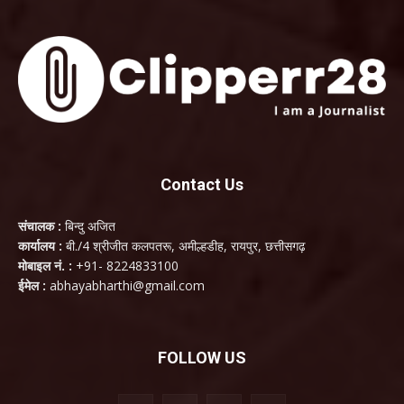
Contact Us
संचालक :
बिन्दु अजित
कार्यालय :
बी./4 श्रीजीत कलपतरू, अमील्हडीह, रायपुर, छत्तीसगढ़
मोबाइल नं. :
+91- 8224833100
ईमेल :
abhayabharthi@gmail.com
FOLLOW US