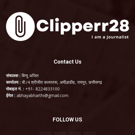
Contact Us
संचालक :
बिन्दु अजित
कार्यालय :
बी./4 श्रीजीत कलपतरू, अमील्हडीह, रायपुर, छत्तीसगढ़
मोबाइल नं. :
+91- 8224833100
ईमेल :
abhayabharthi@gmail.com
FOLLOW US