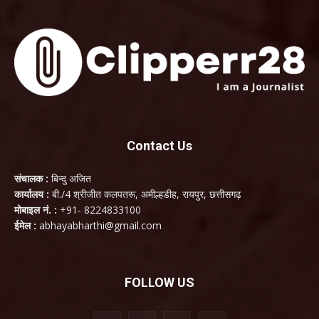
Contact Us
संचालक :
बिन्दु अजित
कार्यालय :
बी./4 श्रीजीत कलपतरू, अमील्हडीह, रायपुर, छत्तीसगढ़
मोबाइल नं. :
+91- 8224833100
ईमेल :
abhayabharthi@gmail.com
FOLLOW US