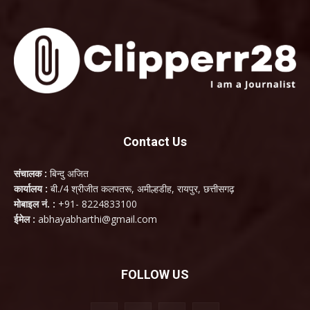
Contact Us
संचालक :
बिन्दु अजित
कार्यालय :
बी./4 श्रीजीत कलपतरू, अमील्हडीह, रायपुर, छत्तीसगढ़
मोबाइल नं. :
+91- 8224833100
ईमेल :
abhayabharthi@gmail.com
FOLLOW US