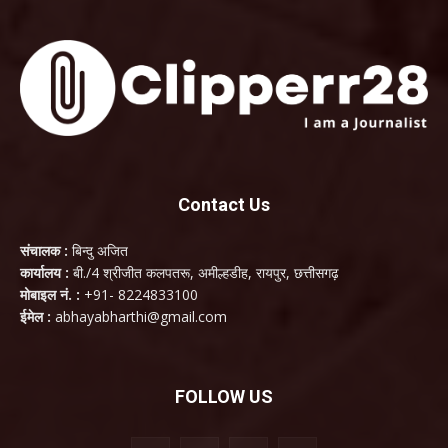
Contact Us
संचालक :
बिन्दु अजित
कार्यालय :
बी./4 श्रीजीत कलपतरू, अमील्हडीह, रायपुर, छत्तीसगढ़
मोबाइल नं. :
+91- 8224833100
ईमेल :
abhayabharthi@gmail.com
FOLLOW US