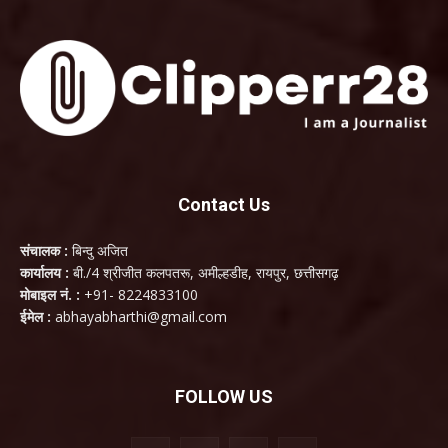
Contact Us
संचालक :
बिन्दु अजित
कार्यालय :
बी./4 श्रीजीत कलपतरू, अमील्हडीह, रायपुर, छत्तीसगढ़
मोबाइल नं. :
+91- 8224833100
ईमेल :
abhayabharthi@gmail.com
FOLLOW US