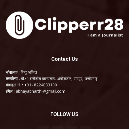
Contact Us
संचालक :
बिन्दु अजित
कार्यालय :
बी./4 श्रीजीत कलपतरू, अमील्हडीह, रायपुर, छत्तीसगढ़
मोबाइल नं. :
+91- 8224833100
ईमेल :
abhayabharthi@gmail.com
FOLLOW US