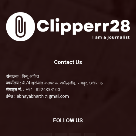
Contact Us
संचालक :
बिन्दु अजित
कार्यालय :
बी./4 श्रीजीत कलपतरू, अमील्हडीह, रायपुर, छत्तीसगढ़
मोबाइल नं. :
+91- 8224833100
ईमेल :
abhayabharthi@gmail.com
FOLLOW US