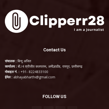
Contact Us
संचालक :
बिन्दु अजित
कार्यालय :
बी./4 श्रीजीत कलपतरू, अमील्हडीह, रायपुर, छत्तीसगढ़
मोबाइल नं. :
+91- 8224833100
ईमेल :
abhayabharthi@gmail.com
FOLLOW US