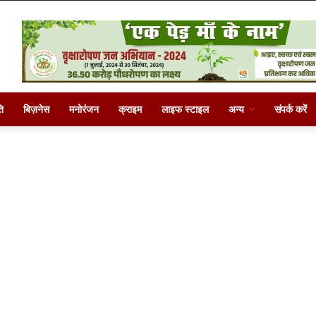
ि
बिज़नेस
मनोरंजन
क्राइम
लाइफ स्टाइल
अन्य
संपर्क करें