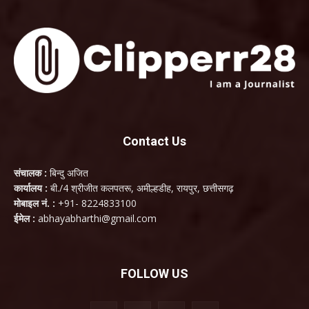
Contact Us
संचालक :
बिन्दु अजित
कार्यालय :
बी./4 श्रीजीत कलपतरू, अमील्हडीह, रायपुर, छत्तीसगढ़
मोबाइल नं. :
+91- 8224833100
ईमेल :
abhayabharthi@gmail.com
FOLLOW US