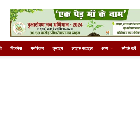
ि
बिज़नेस
मनोरंजन
क्राइम
लाइफ स्टाइल
अन्य
संपर्क करें