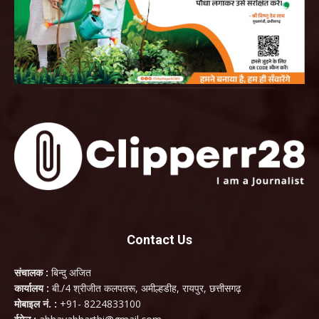
Contact Us
संचालक :
बिन्दु अजित
कार्यालय :
बी./4 श्रीजीत कलपतरू, अमील्हडीह, रायपुर, छत्तीसगढ़
मोबाइल नं. :
+91- 8224833100