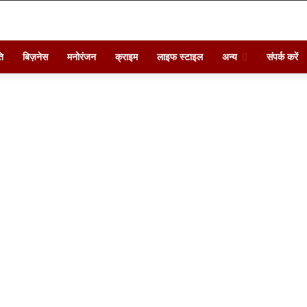
ि
बिज़नेस
मनोरंजन
क्राइम
लाइफ स्टाइल
अन्य
संपर्क करें